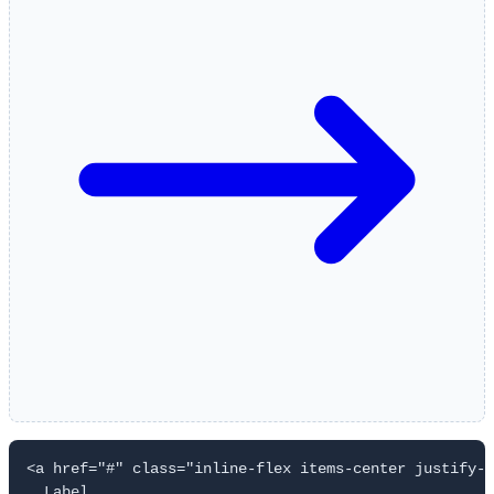
<a href="#" class="inline-flex items-center justify-c
  Label
