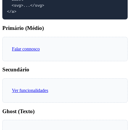
  <svg>...</svg>

</a>
Primário (Médio)
Falar connosco
Secundário
Ver funcionalidades
Ghost (Texto)